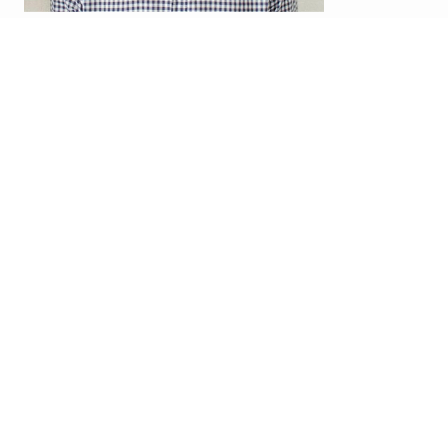
中田 卓志
Nakada Design合同会社
代表
http://nakadadesign.jp
1971年岡山県生まれ。各種広告制作をはじめ、企業
CI、ブランドVIなど数多く手がける。JAGDA年鑑入
選、東京TDC賞入選、日本タイポグラフィー年鑑入選
ほか、作品掲載多数。JAGDA（公益社団法人日本グラ
フィック協会）正会員。